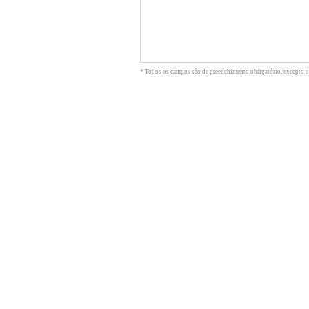
* Todos os campos são de preenchimento obrigatório, excepto o 